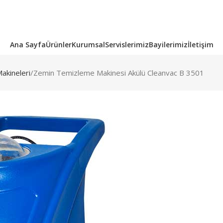
Hızlı Teklif +90 549 785 38 51
Ana Sayfa
Ürünler
Kurumsal
Servislerimiz
Bayilerimiz
İletişim
akineleri
Zemin Temizleme Makinesi Akülü Cleanvac B 3501