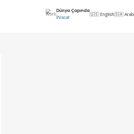
Dünya Çapında
🇺🇸 English
🇸🇦 Arab
İhracat