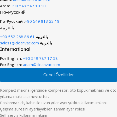
Arda:
+90 549 547 10 10
По-Русский
По-Русский :
+90 549 813 23 18
بالعربية
+90 552 268 86 61
بالعربية
sales1@cleanvac.com
بالعربية
International
For English:
+90 549 787 17 58
For English:
adam@cleanvac.com
Genel Özellikler
Kompakt makina içersinde kompresör, oto köpük makinası ve oto
yıkama makinası mevcuttur.
Paslanmaz dış kabin ile uzun yıllar aynı şıklıkta kullanım imkanı
Çalışma süresini ayarlayabilen zaman ayar rölesi
Self servis kullanma imkanı