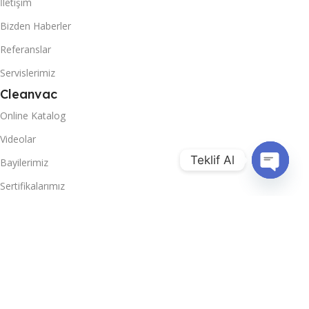
İletişim
Bizden Haberler
Referanslar
Servislerimiz
Cleanvac
Online Katalog
Videolar
Teklif Al
Bayilerimiz
Sertifikalarımız
Open
chaty
Teknik Destek
En Çok Talep Edilen
Otomatik Halı Yıkama BRS 260 C
Binicili Zemin Temizleme Makinesi B 11001
Akülü Zemin Temizleme Makinesi BSC42