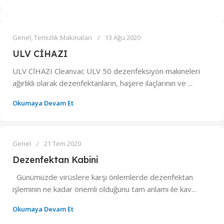
0
admin
Genel
,
Temizlik Makinaları
13 Ağu 2020
ULV CİHAZI
ULV CİHAZI Cleanvac ULV 50 dezenfeksiyon makineleri
ağırlıklı olarak dezenfektanların, haşere ilaçlarının ve ...
Okumaya Devam Et
0
admin
Genel
21 Tem 2020
Dezenfektan Kabini
Günümüzde virüslere karşı önlemlerde dezenfektan
işleminin ne kadar önemli olduğunu tam anlamı ile kav...
Okumaya Devam Et