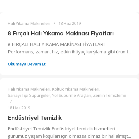
0
admin
Halı Yıkama Makineleri
18 Haz 2019
8 Fırçalı Halı Yıkama Makinası Fiyatları
8 FIRÇALI HALI YIKAMA MAKİNASI FİYATLARI
Performans, zaman, hız, etkin ihtiyaç karşılama gibi ürün t...
Okumaya Devam Et
0
admin
Halı Yıkama Makineleri
,
Koltuk Yıkama Makineleri
,
Sanayi Tipi Süpürgeler
,
Yol Süpürme Araçları
,
Zemin Temizleme
18 Haz 2019
Endüstriyel Temizlik
Endüstriyel Temizlik Endüstriyel temizlik hizmetleri
günümüz yaşam koşulları için olmazsa olmaz bir hal almışt...