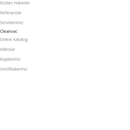
Bizden Haberler
Referanslar
Servislerimiz
Cleanvac
Online Katalog
Videolar
Bayilerimiz
Sertifikalarımız
Teknik Destek
En Çok Talep Edilen
Otomatik Halı Yıkama BRS 260 C
Binicili Zemin Temizleme Makinesi B 11001
Akülü Zemin Temizleme Makinesi BSC42
Akülü Zemin Temizleme Makinesi B3501